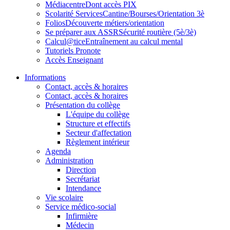
Médiacentre
Dont accès PIX
Scolarité Services
Cantine/Bourses/Orientation 3è
Folios
Découverte métiers/orientation
Se préparer aux ASSR
Sécurité routière (5è/3è)
Calcul@tice
Entraînement au calcul mental
Tutoriels Pronote
Accès Enseignant
Informations
Contact, accès & horaires
Contact, accès & horaires
Présentation du collège
L'équipe du collège
Structure et effectifs
Secteur d'affectation
Règlement intérieur
Agenda
Administration
Direction
Secrétariat
Intendance
Vie scolaire
Service médico-social
Infirmière
Médecin