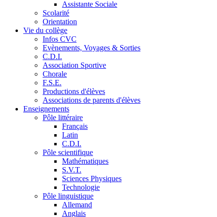
Assistante Sociale
Scolarité
Orientation
Vie du collège
Infos CVC
Evènements, Voyages & Sorties
C.D.I.
Association Sportive
Chorale
F.S.E.
Productions d'élèves
Associations de parents d'élèves
Enseignements
Pôle littéraire
Français
Latin
C.D.I.
Pôle scientifique
Mathématiques
S.V.T.
Sciences Physiques
Technologie
Pôle linguistique
Allemand
Anglais