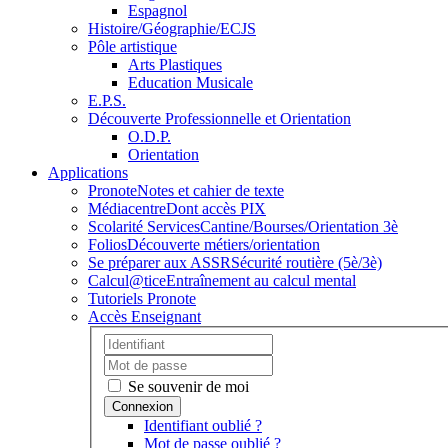
Espagnol
Histoire/Géographie/ECJS
Pôle artistique
Arts Plastiques
Education Musicale
E.P.S.
Découverte Professionnelle et Orientation
O.D.P.
Orientation
Applications
Pronote
Notes et cahier de texte
Médiacentre
Dont accès PIX
Scolarité Services
Cantine/Bourses/Orientation 3è
Folios
Découverte métiers/orientation
Se préparer aux ASSR
Sécurité routière (5è/3è)
Calcul@tice
Entraînement au calcul mental
Tutoriels Pronote
Accès Enseignant
Se souvenir de moi
Identifiant oublié ?
Mot de passe oublié ?