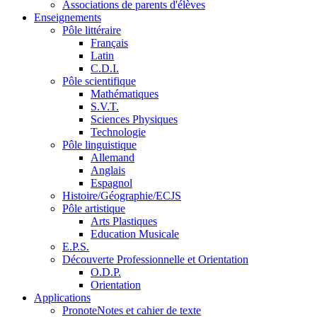
Associations de parents d'élèves
Enseignements
Pôle littéraire
Français
Latin
C.D.I.
Pôle scientifique
Mathématiques
S.V.T.
Sciences Physiques
Technologie
Pôle linguistique
Allemand
Anglais
Espagnol
Histoire/Géographie/ECJS
Pôle artistique
Arts Plastiques
Education Musicale
E.P.S.
Découverte Professionnelle et Orientation
O.D.P.
Orientation
Applications
Pronote
Notes et cahier de texte