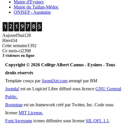
Mairie d'Eysines
Mairie du Taillan-Médoc
ONISEP - Aquitaine
Aujourd'hui
128
Hier
434
Cette semaine
1392
Ce mois-ci
2398
3 visiteurs en ligne
Copyright © 2026 Collège Albert Camus - Eysines - Tous
droits réservés
Template conçu par
JoomlArt.com
arrangé par BM
Joomla!
est un Logiciel Libre diffusé sous licence
GNU General
Public.
Bootstrap
est un framework créé par Twitter, Inc. Code sous
license
MIT License.
Font Awesome
icones diffusées sous license
SIL OFL 1.1
.